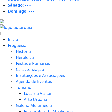
Sábado:
-
-
-
Domingo:
-
-
-
34.4 ºC
Início
Freguesia
História
Heráldica
Festas e Romarias
Caracterização
Instituições e Associações
Agenda de Eventos
Turismo
Locais a Visitar
Arte Urbana
Galeria Multimédia
Fotografias da Atualidade