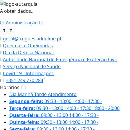
A obter dados...
Administração
geral@freguesiadeulme.pt
Queimas e Queimadas
Dia da Defesa Nacional
Autoridade Nacional de Emergência e Proteção Civil
Serviço Nacional de Saúde
Covid-19 - Informações
*
+351 249 770 284
Horários
Dia
Manhã
Tarde
Atendimento
Segunda-feira:
09:30 - 13:00
14:00 - 17:30
-
Terça-feira:
09:30 - 13:00
14:00 - 17:30
18:00 - 20:00
Quarta-feira:
09:30 - 13:00
14:00 - 17:30
-
Quinta-feira:
09:30 - 13:00
14:00 - 17:30
-
Sexta-feira:
09:30 - 13:00
14:00 - 17:30
-