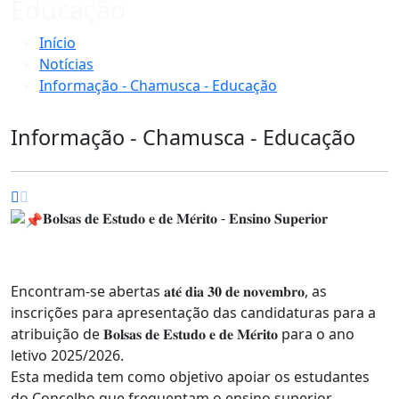
Educação
Início
Notícias
Informação - Chamusca - Educação
Informação - Chamusca - Educação
𝐁𝐨𝐥𝐬𝐚𝐬 𝐝𝐞 𝐄𝐬𝐭𝐮𝐝𝐨 𝐞 𝐝𝐞 𝐌𝐞́𝐫𝐢𝐭𝐨 - 𝐄𝐧𝐬𝐢𝐧𝐨 𝐒𝐮𝐩𝐞𝐫𝐢𝐨𝐫
Encontram-se abertas 𝐚𝐭𝐞́ 𝐝𝐢𝐚 𝟑𝟎 𝐝𝐞 𝐧𝐨𝐯𝐞𝐦𝐛𝐫𝐨, as
inscrições para apresentação das candidaturas para a
atribuição de 𝐁𝐨𝐥𝐬𝐚𝐬 𝐝𝐞 𝐄𝐬𝐭𝐮𝐝𝐨 𝐞 𝐝𝐞 𝐌𝐞́𝐫𝐢𝐭𝐨 para o ano
letivo 2025/2026.
Esta medida tem como objetivo apoiar os estudantes
do Concelho que frequentam o ensino superior,