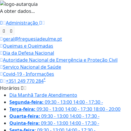
A obter dados...
Administração
geral@freguesiadeulme.pt
Queimas e Queimadas
Dia da Defesa Nacional
Autoridade Nacional de Emergência e Proteção Civil
Serviço Nacional de Saúde
Covid-19 - Informações
*
+351 249 770 284
Horários
Dia
Manhã
Tarde
Atendimento
Segunda-feira:
09:30 - 13:00
14:00 - 17:30
-
Terça-feira:
09:30 - 13:00
14:00 - 17:30
18:00 - 20:00
Quarta-feira:
09:30 - 13:00
14:00 - 17:30
-
Quinta-feira:
09:30 - 13:00
14:00 - 17:30
-
Sexta-feira:
09:30 - 13:00
14:00 - 17:30
-