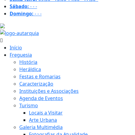
Sábado:
-
-
-
Domingo:
-
-
-
24.4 ºC
Início
Freguesia
História
Heráldica
Festas e Romarias
Caracterização
Instituições e Associações
Agenda de Eventos
Turismo
Locais a Visitar
Arte Urbana
Galeria Multimédia
Fotografias da Atualidade