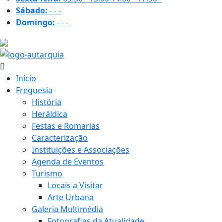
Sábado:
-
-
-
Domingo:
-
-
-
19.2 ºC
Início
Freguesia
História
Heráldica
Festas e Romarias
Caracterização
Instituições e Associações
Agenda de Eventos
Turismo
Locais a Visitar
Arte Urbana
Galeria Multimédia
Fotografias da Atualidade