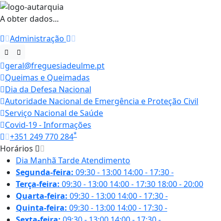
A obter dados...
Administração
geral@freguesiadeulme.pt
Queimas e Queimadas
Dia da Defesa Nacional
Autoridade Nacional de Emergência e Proteção Civil
Serviço Nacional de Saúde
Covid-19 - Informações
*
+351 249 770 284
Horários
Dia
Manhã
Tarde
Atendimento
Segunda-feira:
09:30 - 13:00
14:00 - 17:30
-
Terça-feira:
09:30 - 13:00
14:00 - 17:30
18:00 - 20:00
Quarta-feira:
09:30 - 13:00
14:00 - 17:30
-
Quinta-feira:
09:30 - 13:00
14:00 - 17:30
-
Sexta-feira:
09:30 - 13:00
14:00 - 17:30
-