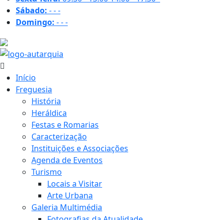
Sábado:
-
-
-
Domingo:
-
-
-
28.2 ºC
Início
Freguesia
História
Heráldica
Festas e Romarias
Caracterização
Instituições e Associações
Agenda de Eventos
Turismo
Locais a Visitar
Arte Urbana
Galeria Multimédia
Fotografias da Atualidade