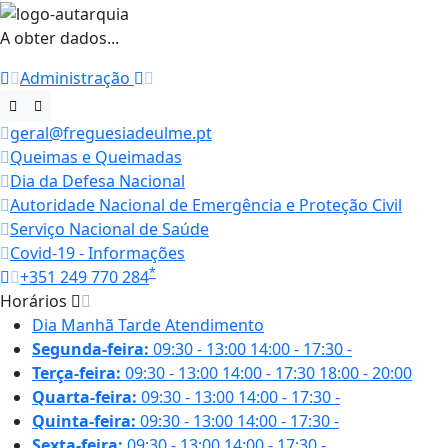
A obter dados...
Administração
geral@freguesiadeulme.pt
Queimas e Queimadas
Dia da Defesa Nacional
Autoridade Nacional de Emergência e Proteção Civil
Serviço Nacional de Saúde
Covid-19 - Informações
*
+351 249 770 284
Horários
Dia
Manhã
Tarde
Atendimento
Segunda-feira:
09:30 - 13:00
14:00 - 17:30
-
Terça-feira:
09:30 - 13:00
14:00 - 17:30
18:00 - 20:00
Quarta-feira:
09:30 - 13:00
14:00 - 17:30
-
Quinta-feira:
09:30 - 13:00
14:00 - 17:30
-
Sexta-feira:
09:30 - 13:00
14:00 - 17:30
-