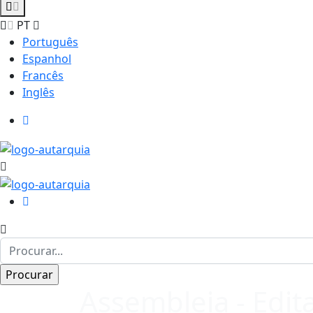
PT
Português
Espanhol
Francês
Inglês
Assembleia - Edita