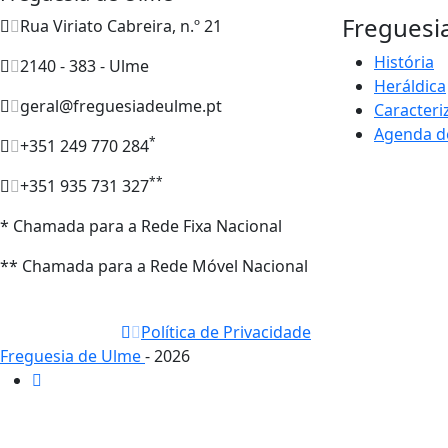
Freguesi
Rua Viriato Cabreira, n.º 21
História
2140 - 383 - Ulme
Heráldica
geral@freguesiadeulme.pt
Caracteri
Agenda d
*
+351 249 770 284
**
+351 935 731 327
* Chamada para a Rede Fixa Nacional
** Chamada para a Rede Móvel Nacional
Política de Privacidade
Freguesia de Ulme
- 2026